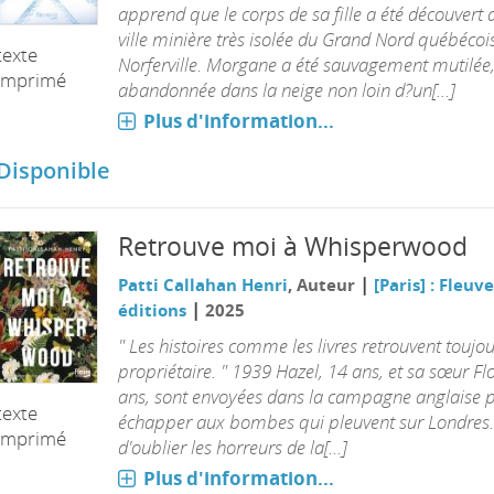
apprend que le corps de sa fille a été découvert
ville minière très isolée du Grand Nord québécois
texte
Norferville. Morgane a été sauvagement mutilée
imprimé
abandonnée dans la neige non loin d?un[...]
Plus d'information...
Disponible
Retrouve moi à Whisperwood
|
Patti Callahan Henri
, Auteur
[Paris] : Fleuve
|
éditions
2025
" Les histoires comme les livres retrouvent toujou
propriétaire. " 1939 Hazel, 14 ans, et sa sœur Flo
ans, sont envoyées dans la campagne anglaise 
texte
échapper aux bombes qui pleuvent sur Londres.
imprimé
d'oublier les horreurs de la[...]
Plus d'information...