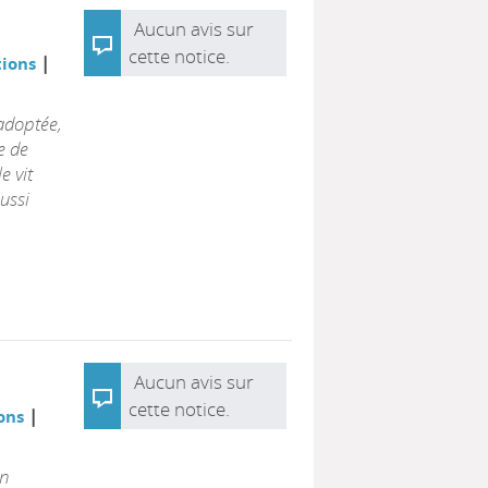
Aucun avis sur
cette notice.
|
tions
adoptée,
e de
e vit
ussi
Aucun avis sur
cette notice.
|
ions
an