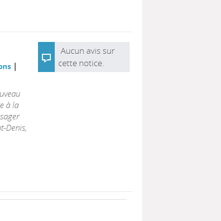
Aucun avis sur
cette notice.
|
ions
ouveau
e à la
ssager
nt-Denis,