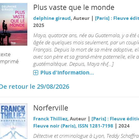
Plus vaste que le monde
|
delphine giraud
, Auteur
[Paris] : Fleuve édi
2025
Maya, quatorze ans, née au Guatemala, y a été 
âgée de quelques mois seulement, par un coupl
Français. Depuis la mort de sa mère adoptive, ell
texte
avec son père et sa grand-mère paternelle, elle a
imprimé
guatémaltèque. Depuis, Maya rêv[...]
Plus d'information...
De retour le 29/08/2026
Norferville
|
Franck Thilliez
, Auteur
[Paris] : Fleuve édit
|
Fleuve noir (Paris), ISSN 1281-7198
2024
Détective et criminologue à Lyon, Teddy Schaffr