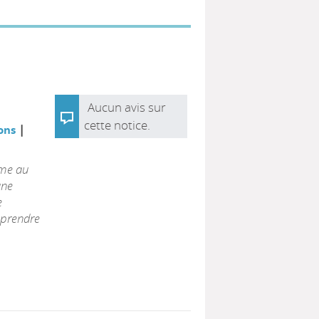
Aucun avis sur
cette notice.
|
ions
ime au
une
e
mprendre