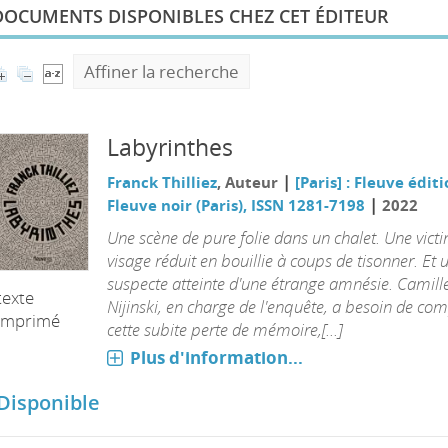
DOCUMENTS DISPONIBLES CHEZ CET ÉDITEUR
Affiner la recherche
Labyrinthes
|
Franck Thilliez
, Auteur
[Paris] : Fleuve édit
|
Fleuve noir (Paris), ISSN 1281-7198
2022
Une scène de pure folie dans un chalet. Une vict
visage réduit en bouillie à coups de tisonner. Et 
suspecte atteinte d'une étrange amnésie. Camill
texte
Nijinski, en charge de l'enquête, a besoin de co
imprimé
cette subite perte de mémoire,[...]
Plus d'information...
Disponible