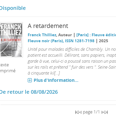
Disponible
A retardement
|
Franck Thilliez
, Auteur
[Paris] : Fleuve édit
|
Fleuve noir (Paris), ISSN 1281-7198
2025
Unité pour malades difficiles de Chambly. Un n
patient est accueilli. Délirant, sans papiers, inapt
garde à vue, celui-ci a poussé sans raison un pa
texte
sur les rails et prétend " fuir des vers ". Seine-Sai
imprimé
à cinquante kil[...]
Plus d'information...
De retour le 08/08/2026
page 1/1