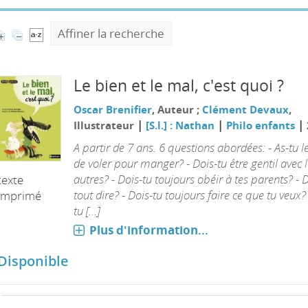
Affiner la recherche
Le bien et le mal, c'est quoi ?
Oscar Brenifier
, Auteur ;
Clément Devaux
,
|
|
|
Illustrateur
[S.l.] : Nathan
Philo enfants
A partir de 7 ans. 6 questions abordées: - As-tu le
de voler pour manger? - Dois-tu être gentil avec 
autres? - Dois-tu toujours obéir à tes parents? - 
texte
tout dire? - Dois-tu toujours faire ce que tu veux? 
imprimé
tu [...]
Plus d'information...
Disponible