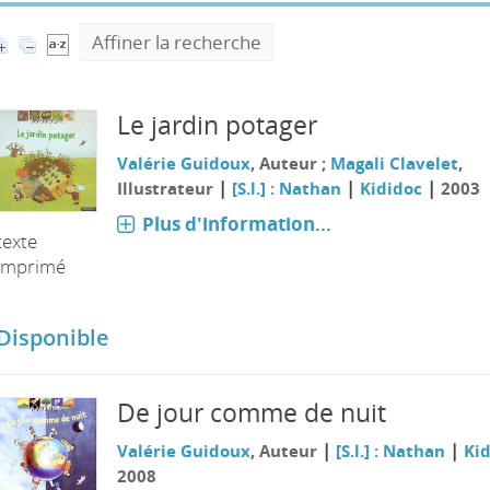
Affiner la recherche
Le jardin potager
Valérie Guidoux
, Auteur ;
Magali Clavelet
,
|
|
|
Illustrateur
[S.l.] : Nathan
Kididoc
2003
Plus d'information...
texte
imprimé
Disponible
De jour comme de nuit
|
|
Valérie Guidoux
, Auteur
[S.l.] : Nathan
Ki
2008