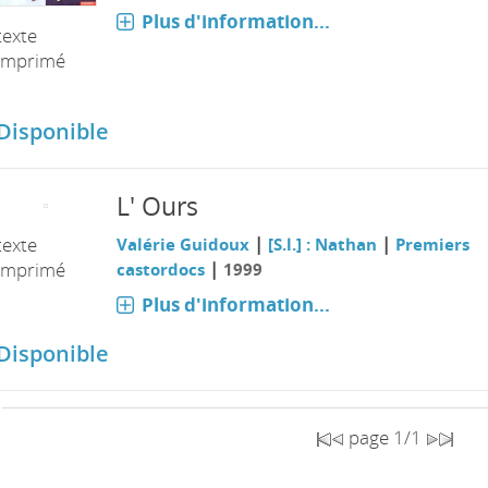
Plus d'information...
texte
imprimé
Disponible
L' Ours
|
|
texte
Valérie Guidoux
[S.l.] : Nathan
Premiers
|
imprimé
castordocs
1999
Plus d'information...
Disponible
page 1/1