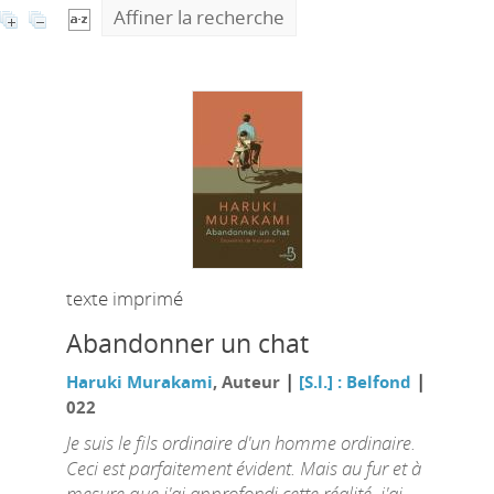
Affiner la recherche
texte imprimé
Abandonner un chat
|
|
Haruki Murakami
, Auteur
[S.l.] : Belfond
022
Je suis le fils ordinaire d'un homme ordinaire.
Ceci est parfaitement évident. Mais au fur et à
mesure que j'ai approfondi cette réalité, j'ai