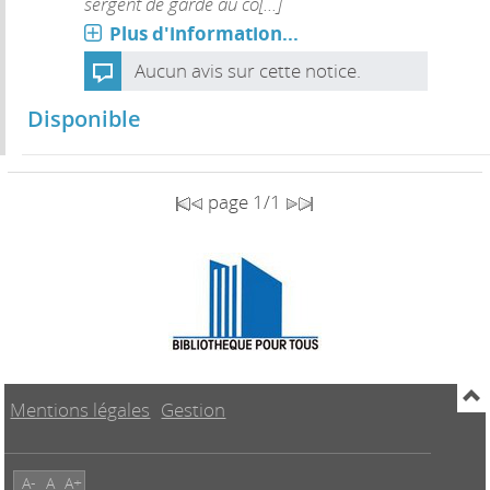
sergent de garde au co[...]
Plus d'information...
Aucun avis sur cette notice.
Disponible
page 1/1
Mentions légales
Gestion
A-
A
A+