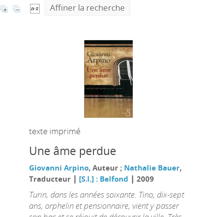
Affiner la recherche
texte imprimé
Une âme perdue
Giovanni Arpino
, Auteur ;
Nathalie Bauer
,
|
|
Traducteur
[S.l.] : Belfond
2009
Turin, dans les années soixante. Tino, dix-sept
ans, orphelin et pensionnaire, vient y passer
son bac et se réjouit de découvrir la ville. Très