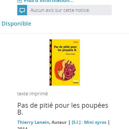
Plus d'information...
Aucun avis sur cette notice.
Disponible
texte imprimé
Pas de pitié pour les poupées
B.
|
|
Thierry Lenain
, Auteur
[S.l.] : Mini syros
2014